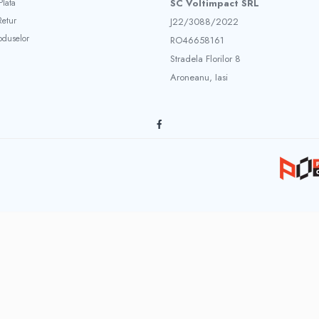
lata
SC Voltimpact SRL
Retur
J22/3088/2022
oduselor
RO46658161
Stradela Florilor 8
Aroneanu, Iasi