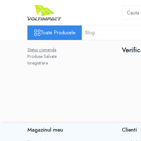
Toate Produsele
Toate Produsele
Blog
Statii de incarcare auto
Pachete montaj
Verifi
Status comanda
Produse Salvate
Inregistrare
Magazinul meu
Clienti