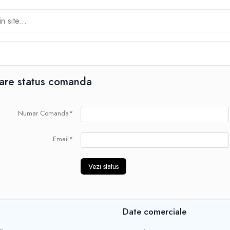
care status comanda
Numar Comanda*
Email*
Vezi status
Date comerciale