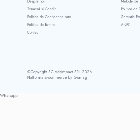
Despre noi
Metode de P
Termeni si Conditii
Politica de 
Politica de Confidentialitate
Garantia Pr
Politica de livrare
ANPC
Contact
©Copyright SC Voltimpact SRL 2026
Platforma E-commerce by Gomag
Whatsapp