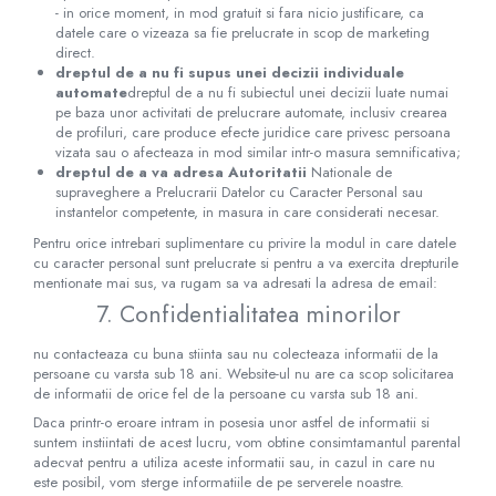
- in orice moment, in mod gratuit si fara nicio justificare, ca
datele care o vizeaza sa fie prelucrate in scop de marketing
direct.
dreptul de a nu fi supus unei decizii individuale
automate
dreptul de a nu fi subiectul unei decizii luate numai
pe baza unor activitati de prelucrare automate, inclusiv crearea
de profiluri, care produce efecte juridice care privesc persoana
vizata sau o afecteaza in mod similar intr-o masura semnificativa;
dreptul de a va adresa Autoritatii
Nationale de
supraveghere a Prelucrarii Datelor cu Caracter Personal sau
instantelor competente, in masura in care considerati necesar.
Pentru orice intrebari suplimentare cu privire la modul in care datele
cu caracter personal sunt prelucrate si pentru a va exercita drepturile
mentionate mai sus, va rugam sa va adresati la adresa de email:
7. Confidentialitatea minorilor
nu contacteaza cu buna stiinta sau nu colecteaza informatii de la
persoane cu varsta sub 18 ani. Website-ul nu are ca scop solicitarea
de informatii de orice fel de la persoane cu varsta sub 18 ani.
Daca printr-o eroare intram in posesia unor astfel de informatii si
suntem instiintati de acest lucru, vom obtine consimtamantul parental
adecvat pentru a utiliza aceste informatii sau, in cazul in care nu
este posibil, vom sterge informatiile de pe serverele noastre.