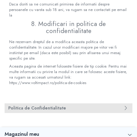
Daca doriti sa ne comunicati primirea de informatii despre
persoanele cu varsta sub 18 ani, va rugam sa ne contactati pe email
la
8. Modificari in politica de
confidentialitate
Ne rezervam dreptul de a modifica aceasta politica de
confidentialitate. In cazul unor modificari majore pe viitor vei fi
instiintat pe email (daca este posibil) sau prin afisarea unui mesaj
specific pe site.
Aceasta pagina de internet foloseste fisiere de tip cookie. Pentru mai
multe informatii cu privire la modul in care se folosesc aceste fisiere,
va rugam sa accesati urmatorul link:
https://www.voltimpact.ro/politica-de-cookies
Politica de Confidentialitate
Magazinul meu