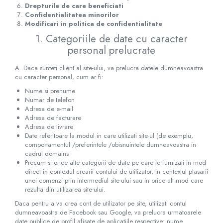
Drepturile de care beneficiati
Confidentialitatea minorilor
Modificari in politica de confidentialitate
1. Categoriile de date cu caracter
personal prelucrate
A. Daca sunteti client al site-ului, va prelucra datele dumneavoastra
cu caracter personal, cum ar fi:
Nume si prenume
Numar de telefon
Adresa de e-mail
Adresa de facturare
Adresa de livrare
Date referitoare la modul in care utilizati site-ul (de exemplu,
comportamentul /preferintele /obisnuintele dumneavoastra in
cadrul domains
Precum si orice alte categorii de date pe care le furnizati in mod
direct in contextul crearii contului de utilizator, in contextul plasarii
unei comenzi prin intermediul site-ului sau in orice alt mod care
rezulta din utilizarea site-ului.
Daca pentru a va crea cont de utilizator pe site, utilizati contul
dumneavoastra de Facebook sau Google, va prelucra urmatoarele
date publice de profil afisate de aplicatiile respective: nume