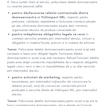
A. Daca sunteti client al site-ului, prelucreaza datele dumneavoastra
cu caracter personal astfel:
pentru desfasurarea relatiei contractuale dintre
dumneavoastra si Voltimpact SRL
, respectiv pentru
preluarea, validarea, expedierea si facturarea comenzii plasate
pe site, informarea dumneavoastra asupra starii comenzii,
organizarea returului de produse comandate etc.
pentru indeplinirea obligatiilor legale ce revin
in
contextul serviciilor prestate prin intermediul site-ului, inclusiv a
obligatiilor in materie fiscala, precum si in materie de arhivare.
Temei
: Prelucrarea datelor dumneavoastra pentru acest scop este
necesara in baza unor obligatii legale. Furnizarea datelor
dumneavoastra in acest scop este necesara. Refuzul furnizarii datelor
poate avea drept consecinta imposibilitatea de a respecta obligatiile
legale care ii revin si deci in imposibilitatea de a va oferi serviciile
prin intermediul site-ului.
pentru activitati de marketing
, respectiv pentru
transmiterea, prin intermediul mijloacelor de comunicare la
distanta (e-mail, sms) de comunicari comerciale privind
produsele si serviciile oferite de Voltimpact SRL, prin intermediul
site-ului.
Temei
: Prelucrarea datelor dumneavoastra pentru acest scop are la
baza consimtamantul dumneavoastra, daca alegeti sa-l furnizati.