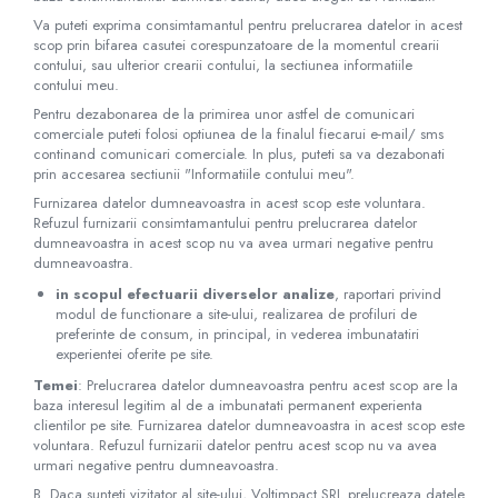
Va puteti exprima consimtamantul pentru prelucrarea datelor in acest
scop prin bifarea casutei corespunzatoare de la momentul crearii
contului, sau ulterior crearii contului, la sectiunea informatiile
contului meu.
Pentru dezabonarea de la primirea unor astfel de comunicari
comerciale puteti folosi optiunea de la finalul fiecarui e-mail/ sms
continand comunicari comerciale. In plus, puteti sa va dezabonati
prin accesarea sectiunii "Informatiile contului meu".
Furnizarea datelor dumneavoastra in acest scop este voluntara.
Refuzul furnizarii consimtamantului pentru prelucrarea datelor
dumneavoastra in acest scop nu va avea urmari negative pentru
dumneavoastra.
in scopul efectuarii diverselor analize
, raportari privind
modul de functionare a site-ului, realizarea de profiluri de
preferinte de consum, in principal, in vederea imbunatatiri
experientei oferite pe site.
Temei
: Prelucrarea datelor dumneavoastra pentru acest scop are la
baza interesul legitim al de a imbunatati permanent experienta
clientilor pe site. Furnizarea datelor dumneavoastra in acest scop este
voluntara. Refuzul furnizarii datelor pentru acest scop nu va avea
urmari negative pentru dumneavoastra.
B. Daca sunteti vizitator al site-ului, Voltimpact SRL prelucreaza datele