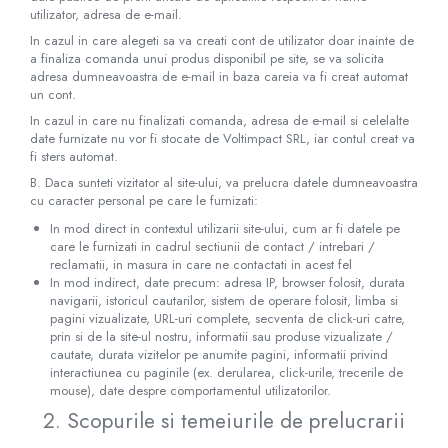
utilizator, adresa de e-mail.
In cazul in care alegeti sa va creati cont de utilizator doar inainte de
a finaliza comanda unui produs disponibil pe site, se va solicita
adresa dumneavoastra de e-mail in baza careia va fi creat automat
un cont.
In cazul in care nu finalizati comanda, adresa de e-mail si celelalte
date furnizate nu vor fi stocate de Voltimpact SRL, iar contul creat va
fi sters automat.
B. Daca sunteti vizitator al site-ului, va prelucra datele dumneavoastra
cu caracter personal pe care le furnizati:
In mod direct in contextul utilizarii site-ului, cum ar fi datele pe
care le furnizati in cadrul sectiunii de contact / intrebari /
reclamatii, in masura in care ne contactati in acest fel
In mod indirect, date precum: adresa IP, browser folosit, durata
navigarii, istoricul cautarilor, sistem de operare folosit, limba si
pagini vizualizate, URL-uri complete, secventa de click-uri catre,
prin si de la site-ul nostru, informatii sau produse vizualizate /
cautate, durata vizitelor pe anumite pagini, informatii privind
interactiunea cu paginile (ex. derularea, click-urile, trecerile de
mouse), date despre comportamentul utilizatorilor.
2. Scopurile si temeiurile de prelucrarii