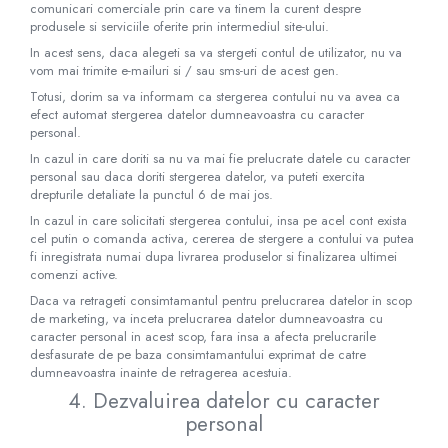
comunicari comerciale prin care va tinem la curent despre
produsele si serviciile oferite prin intermediul site-ului.
In acest sens, daca alegeti sa va stergeti contul de utilizator, nu va
vom mai trimite e-mailuri si / sau sms-uri de acest gen.
Totusi, dorim sa va informam ca stergerea contului nu va avea ca
efect automat stergerea datelor dumneavoastra cu caracter
personal.
In cazul in care doriti sa nu va mai fie prelucrate datele cu caracter
personal sau daca doriti stergerea datelor, va puteti exercita
drepturile detaliate la punctul 6 de mai jos.
In cazul in care solicitati stergerea contului, insa pe acel cont exista
cel putin o comanda activa, cererea de stergere a contului va putea
fi inregistrata numai dupa livrarea produselor si finalizarea ultimei
comenzi active.
Daca va retrageti consimtamantul pentru prelucrarea datelor in scop
de marketing, va inceta prelucrarea datelor dumneavoastra cu
caracter personal in acest scop, fara insa a afecta prelucrarile
desfasurate de pe baza consimtamantului exprimat de catre
dumneavoastra inainte de retragerea acestuia.
4. Dezvaluirea datelor cu caracter
personal