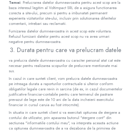
Temei
: Prelucrarea datelor dumneavoastra pentru acest scop are la
baza interesul legitim al Voltimpact SRL de a asigura functionarea
corecta a site-ului, precum si pentru a imbunatati permanent
experienta vizitatorilor site-ului, inclusiv prin solutionarea diferitelor
comentarii, intrebari sau reclamatii.
Furnizarea datelor dumneavoastra in acest scop este voluntara.
Refuzul furnizarii datelor pentru acest scop nu va avea urmari
negative pentru dumneavoastra.
3. Durata pentru care va prelucram datele
va prelucra datele dumneavoastra cu caracter personal atat cat este
necesar pentru realizarea scopurilor de prelucrare mentionate mai
sus.
In cazul in care sunteti client, vom prelucra datele dumneavoastra
pe intreaga durata a raporturilor contractuale si ulterior conform
obligatiilor legale care revin in sarcina (de ex, in cazul documentelor
justificative financiar-contabile pentru care termenul de pastrare
prevazut de lege este de 10 ani de la data incheierii exercitiului
financiar in cursul caruia au fost intocmite).
In situatia in care sunteti client si va exercitati optiunea de stergere a
contului de utilizator, prin apasarea butonul "stergere cont" din
sectiunea "informatiile contului meu", va interpreta aceasta actiune
ca optiunea dumneavoastra de a va dezabona de la primirea de