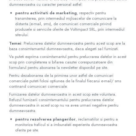
dumneavoastra cu caracter personal astfel:
pentru activitati de marketing
, respectiv pentru
transmiterea, prin intermediul mijloacelor de comunicare la
distanta (e-mail, sms), de comunicari comerciale privind
produsele si serviciile oferite de Voltimpact SRL, prin intermediul
site-ului.
Temei
: Prelucrarea datelor dumneavoastra pentru acest scop are la
baza consimtamantul dumneavoastra, daca alegeti sa-l furnizati.
Va puteti exprima consimtamantul pentru prelucrarea datelor in acest
scop prin completarea si bifarea casutei corespunzatoare din
formularul pentru abonarea la newsletter disponibil pe site.
Pentru dezabonarea de la primirea unor astfel de comunicari
comerciale puteti folosi optiunea de la finalul fiecarui e-mail/ sms
continand comunicari comerciale.
Furnizarea datelor dumneavoastra in acest scop este voluntara.
Refuzul furnizarii consimtamantului pentru prelucrarea datelor
dumneavoastra in acest scop nu va avea urmari negative pentru
dumneavoastra.
pentru rezolvarea plangerilor
, reclamatiilor si pentru a
monitoriza traficul si a imbunatati experienta dumneavoastra
oferita pe site.