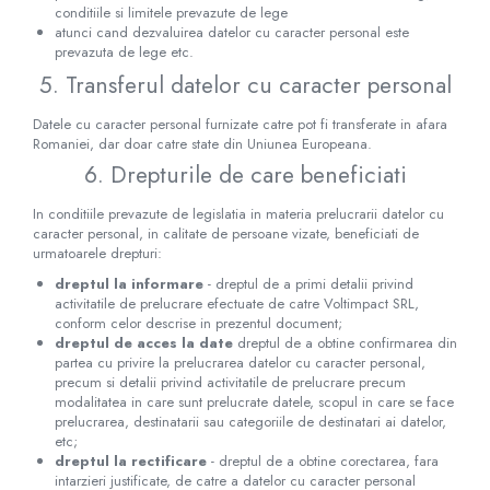
conditiile si limitele prevazute de lege
atunci cand dezvaluirea datelor cu caracter personal este
prevazuta de lege etc.
5. Transferul datelor cu caracter personal
Datele cu caracter personal furnizate catre pot fi transferate in afara
Romaniei, dar doar catre state din Uniunea Europeana.
6. Drepturile de care beneficiati
In conditiile prevazute de legislatia in materia prelucrarii datelor cu
caracter personal, in calitate de persoane vizate, beneficiati de
urmatoarele drepturi:
dreptul la informare
- dreptul de a primi detalii privind
activitatile de prelucrare efectuate de catre Voltimpact SRL,
conform celor descrise in prezentul document;
dreptul de acces la date
dreptul de a obtine confirmarea din
partea cu privire la prelucrarea datelor cu caracter personal,
precum si detalii privind activitatile de prelucrare precum
modalitatea in care sunt prelucrate datele, scopul in care se face
prelucrarea, destinatarii sau categoriile de destinatari ai datelor,
etc;
dreptul la rectificare
- dreptul de a obtine corectarea, fara
intarzieri justificate, de catre a datelor cu caracter personal