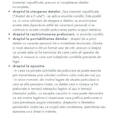
inexacte/ nejustificate, precum si completarea datelor
incomplete;
dreptul la stergerea datelor
, fara intarzieri nejustificate,
("dreptul de a fi uitat") - se aplica anumite conditii; Este posibil
ca, in urma solicitarii de stergere a datelor, sa anonimizeze
aceste date (lipsindu-le astfel de caracterul personal) si sa
continue in aceste conditii prelucrarea pentru scopuri statistice;
dreptul la restrictionarea prelucrarii
, in anumite conditii;
dreptul la portabilitatea datelor
- dreptul de a primi
datele cu caracter personal intr-o modalitate structurata, folosita
in mod obisnuit si intr-un format usor de citit, precum si dreptul
ca aceste date sa fie transmise de catre catre alt operator de
date, in masura in care sunt indeplinite conditiile prevazute de
lege;
dreptul la opozitie
- in ceea ce priveste activitatile de prelucrare se poate exercita
prin transmiterea unei solicitari conform celor indicate mai jos;
- in orice moment, din motive legate de situatia particulara in
care se afla persoana vizata, ca datele care o vizeaza sa fie
prelucrate in temeiul interesului legitim al sau in temeiul
interesului public, cu exceptia cazurilor in care poate demonstra
ca are motive legitime si imperioase care justifica prelucarea si
care prevaleaza asupra intereselor, drepturilor si libertatilor
persoanelor vizate sau ca scopul este constatarea, exercitarea sau
apararea unui drept in instanta;