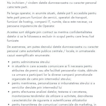
Nu inchiriem / vindem datele dumneavoastra cu caracter personal
catre terte parti.
Pe langa operator, in anumite situatii, datele pot fi accesibile pentru
terte parti precum furnizori de servicii, operatori de transport,
furnizori de hosting, companii IT, numite, daca este necesar, ca
persoane imputernicite de Operator.
Acestea sunt obligate prin contract sa mentina confidentialitatea
datelor si sa le foloseasca exclusiv in scopul pentru care le-au fost
furnizate.
De asemenea, am putea dezvalui datele dumneavoastra cu caracter
personal catre autoritatile publice centrale / locale, in urmatoarele
cazuri exemplificativ enumerate:
pentru administrarea site-ului
in situatiile in care aceasta comunicare ar fi necesara pentru
atribuirea de premii sau alte facilitati persoanelor vizate, obtinute
ca urmare a participarii lor la diverse campanii promotionale
organizate de catre prin intermediul site-ului;
pentru mentinerea, personalizarea si imbunatatirea site-ului si a
serviciilor derulate prin intermediul lui
pentru efectuarea analizei datelor, testarea si cercetarea,
monitorizarea tendintelor de utilizare si activitate, dezvoltarea
caracteristicilor de siguranta si autentificarea utilizatorilor
pentru transmiterea de comunicari comerciale de marketing, in