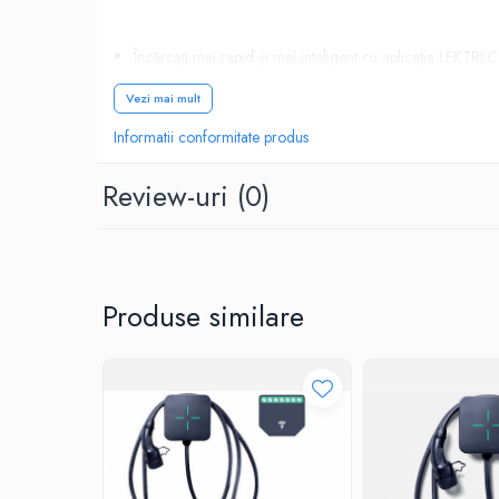
Încărcați mai rapid și mai inteligent cu aplicația LEKTRI.
conecta la surse de putere mai mică atunci cândeste cazu
Vezi mai mult
Informatii conformitate produs
Smart Home Ready - pregatit pentru o casa inte
Review-uri
(0)
Integrare cu platforma Home Assistant
Asistent de instalare si configurare
Identificare automata a device-ului
Pornire/Oprire incarcare de la distanta
Setarea curentului de incarcare si a luminozitatii LED-uril
Adaptarea dinamica a puterii de incarcare (add-on EM)
Produse similare
Design compact și ergonomic realizat de celebra casă 
Funcționează cu toate mașinile electrice, testat pe toa
Models S, 3, X, Y, BMW i3, Jaguar I-PACE și multe altele
Monetizare servicii de încărcare: Având protocolul standa