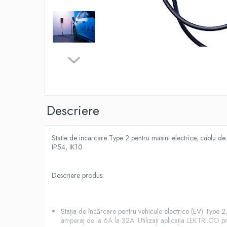
Descriere
Statie de incarcare Type 2 pentru masini electrice, cablu de
IP54, IK10
Descriere produs:
Stația de încărcare pentru vehicule electrice (EV) Type 2,
amperaj de la 6A la 32A. Utilizați aplicația LEKTRI.CO prin