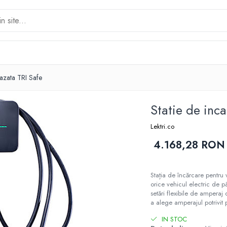
fazata TRI Safe
Statie de inca
Lektri.co
4.168,28 RON
Stația de încărcare pentru
orice vehicul electric de p
setări flexibile de amperaj
a alege amperajul potrivit p
IN STOC