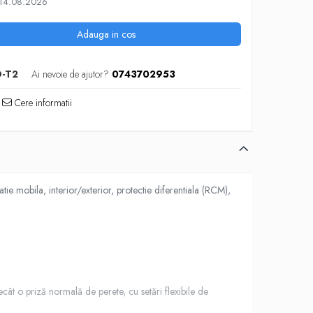
 14.08.2026
Adauga in cos
D-T2
Ai nevoie de ajutor?
0743702953
Cere informatii
e mobila, interior/exterior, protectie diferentiala (RCM),
cât o priză normală de perete, cu setări flexibile de