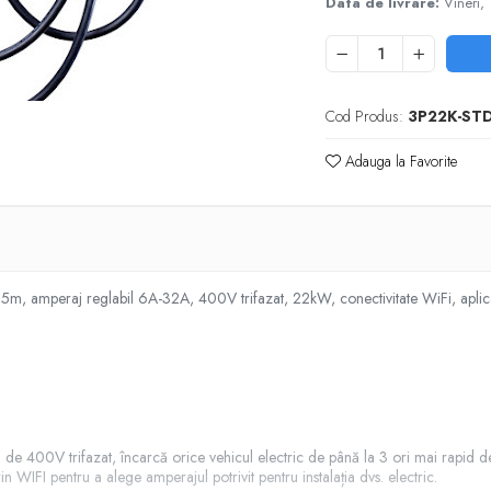
Data de livrare:
Vineri,
Cod Produs:
3P22K-ST
Adauga la Favorite
 5m, amperaj reglabil 6A-32A, 400V trifazat, 22kW, conectivitate WiFi, aplicati
 de 400V trifazat, încarcă orice vehicul electric de până la 3 ori mai rapid de
 WIFI pentru a alege amperajul potrivit pentru instalația dvs. electric.