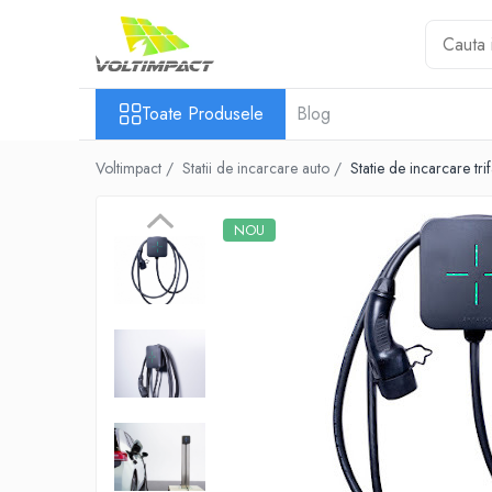
Toate Produsele
Toate Produsele
Blog
Statii de incarcare auto
Pachete montaj
Voltimpact /
Statii de incarcare auto /
Statie de incarcare tri
NOU