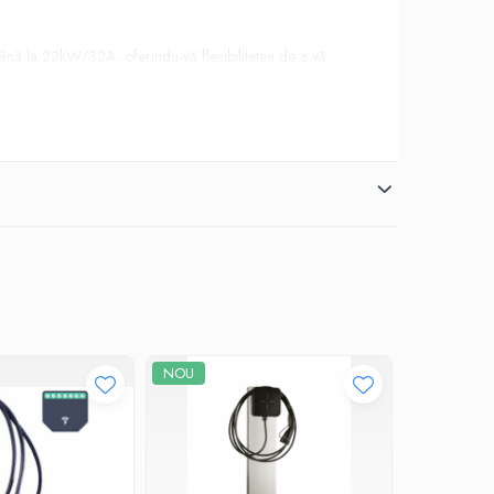
A până la 22kW/32A, oferindu-vă flexibilitatea de a vă
, dar și cu diverse alte funcții:
NOU
iq, Kia NIRO, Volkswagen ID.3, ID.4, Nissan LEAF, Tesla
cari private, clădiri de birouri, spatii comerciale,