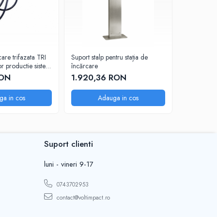
nii.
care trifazata TRI
Suport stalp pentru stația de
r productie sistem
încărcare
RON
1.920,36 RON
ga in cos
Adauga in cos
ii unei staţii de încărcare LEKTRI.CO TRI Type 2:
Suport clienti
luni - vineri 9-17
0743702953
contact@voltimpact.ro