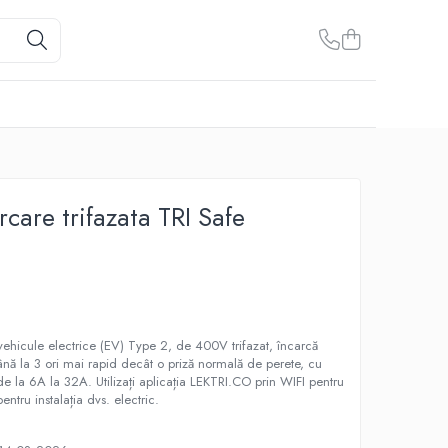
rcare trifazata TRI Safe
 vehicule electrice (EV) Type 2, de 400V trifazat, încarcă
ână la 3 ori mai rapid decât o priză normală de perete, cu
 de la 6A la 32A. Utilizați aplicația LEKTRI.CO prin WIFI pentru
entru instalația dvs. electric.